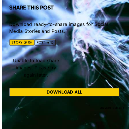
SHARE THIS POST
Download ready-to-share images for Social
Media Stories and Posts.
STORY (9:16)
POST (4:5)
Unable to load share
images. Please try
again later.
DOWNLOAD ALL