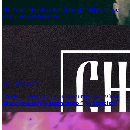
The Fear Unleashes Debut Single “White Noise”
Featuring Kellin Quinn
NEW RELEASES
Charlotte Wessels anuncia álbum e lança vídeo
para o novo single assombroso ‘The Exorcism’