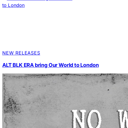
NEW RELEASES
ALT BLK ERA bring Our World to London