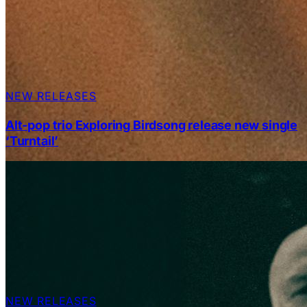
NEW RELEASES
Alt-pop trio Exploring Birdsong release new single
‘Turntail’
NEW RELEASES