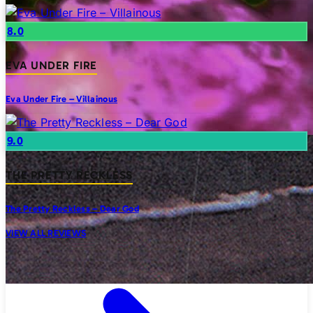
8.0
EVA UNDER FIRE
Eva Under Fire – Villainous
9.0
THE PRETTY RECKLESS
The Pretty Reckless – Dear God
VIEW ALL REVIEWS