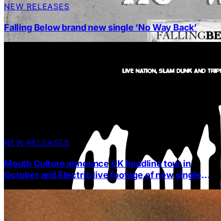
NEW RELEASES
Falling Below brand new single ‘No Way Back’
NEW RELEASES
Mouth Culture announce UK headline tour in
October and Electric live footage of new single
‘Ratbag’ live at the o2 Brixton Academy