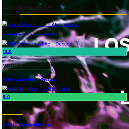
LATEST ALBUM REVIEWS
Really Good Time – Affirmations
10.0
MOTIONLESS IN WHITE
Motionless In White – Decades
8.0
KAARIJA
Käärijä – Vitun Hyvää Joulua