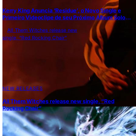
Kerry King Anuncia ‘Residue’, o Novo Single e
Primeiro Videoclipe de seu Próximo Álbum Solo
“From Hell I Rise”
NEW RELEASES
All Them Witches release new single, “Red
Rocking Chair”