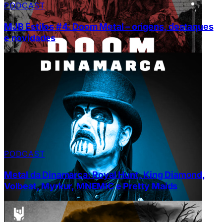
PODCAST
MJB Estilos #4: Doom Metal – origens, destaques
e novidades
PODCAST
Metal da Dinamarca: Royal Hunt, King Diamond,
Volbeat, Myrkur, MNEMIC e Pretty Maids