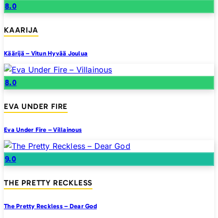
8.0
KAARIJA
Käärijä – Vitun Hyvää Joulua
8.0
EVA UNDER FIRE
Eva Under Fire – Villainous
9.0
THE PRETTY RECKLESS
The Pretty Reckless – Dear God