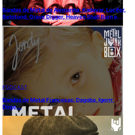
Bandas de Metal da Alemanha: Kadavar, Lucifer,
Betotond, Grave Digger, Heaven Shall Burn e
Caliban
PODCAST
Bandas de Metal Francesas: Dagoba, Igorrr,
Dirge…