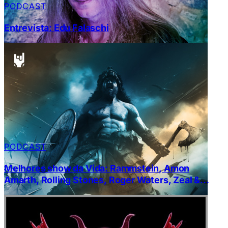
PODCAST
Entrevista: Edu Falaschi
PODCAST
Melhores show da Vida: Rammstein, Amon
Amarth, Rolling Stones, Roger Waters, Zeal &
Ardor e Heilung￼