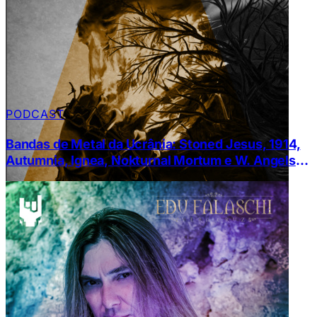
PODCAST
Bandas de Metal da Ucrânia: Stoned Jesus, 1914,
Autumnia, Ignea, Nokturnal Mortum e W. Angels
Conquest￼