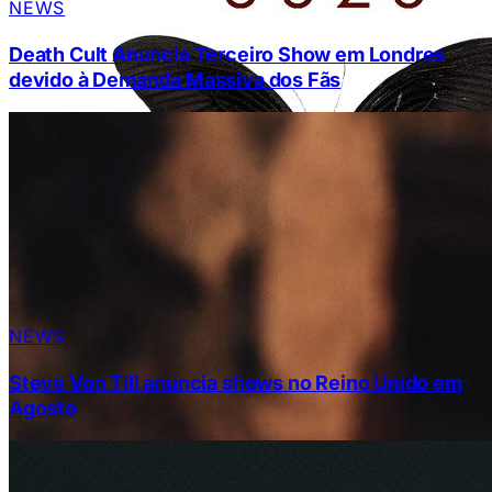
NEWS
Death Cult Anuncia Terceiro Show em Londres
devido à Demanda Massiva dos Fãs
NEWS
Steve Von Till anuncia shows no Reino Unido em
Agosto