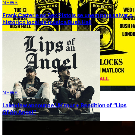
NEWS
Frank Carter e os Sex Pistols se unem para salvar o
histórico local de música Bush Hall
NEWS
Lakeview announce UK tour + Rendition of “Lips
Of An Angel”