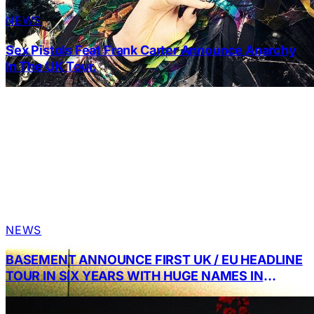
NEWS
Sex Pistols Feat Frank Carter Announce Anarchy
In The UK Tour.
NEWS
BASEMENT ANNOUNCE FIRST UK / EU HEADLINE
TOUR IN SIX YEARS WITH HUGE NAMES IN
SUPPORT