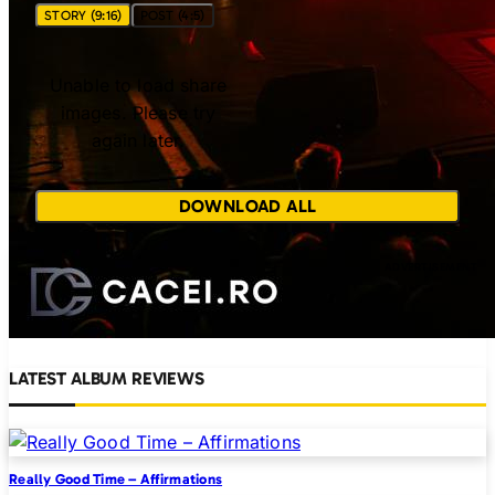
STORY (9:16)
POST (4:5)
Unable to load share
images. Please try
again later.
DOWNLOAD ALL
LATEST ALBUM REVIEWS
Really Good Time – Affirmations