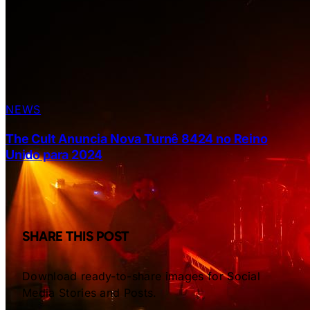
NEWS
The Cult Anuncia Nova Turnê 8424 no Reino
Unido para 2024
SHARE THIS POST
Download ready-to-share images for Social
Media Stories and Posts.