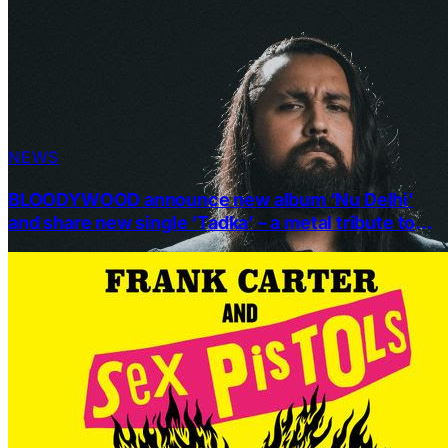
NEWS
BLOODYWOOD announce new album ‘Nu Delhi’
and share new single ‘Tadka’ – a metal tribute to
Indian food