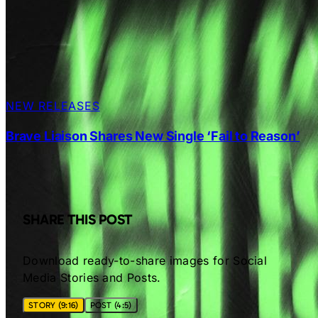
NEW RELEASES
Brave Liaison Shares New Single ‘Fail to Reason’
SHARE THIS POST
Download ready-to-share images for Social
Media Stories and Posts.
STORY (9:16)
POST (4:5)