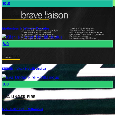
10.0
MOTIONLESS IN WHITE
Motionless In White – Decades
8.0
KAARIJA
Käärijä – Vitun Hyvää Joulua
8.0
EVA UNDER FIRE
Eva Under Fire – Villainous