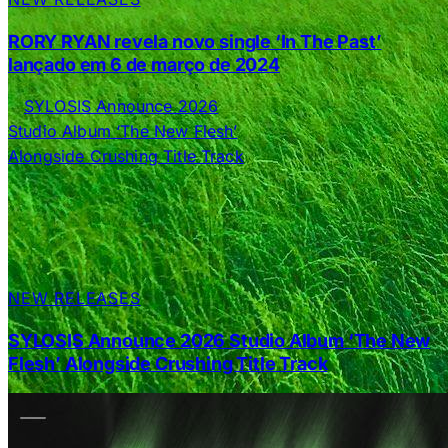
RORY RYAN revela novo single ‘In The Past’
lançado em 6 de março de 2024
NEW RELEASES
SYLOSIS Announce 2026 Studio Album ‘The New
Flesh’ Alongside Crushing Title Track