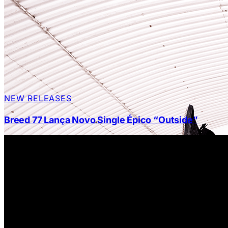
NEW RELEASES
Breed 77 Lança Novo Single Épico “Outside”