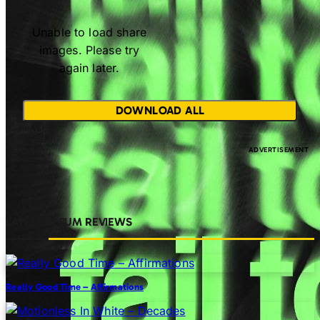
Unable to load share
images. Please try
again later.
DOWNLOAD ALL
LATEST ALBUM REVIEWS
Really Good Time – Affirmations