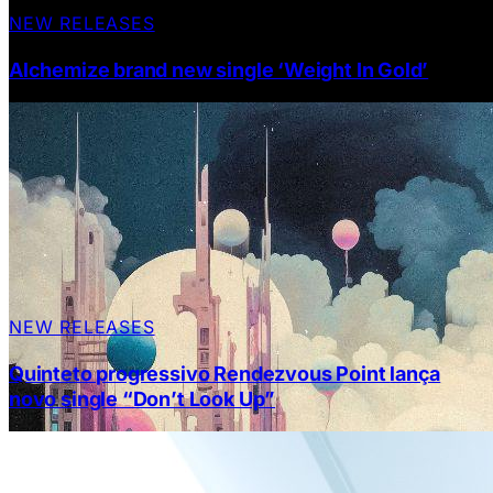
NEW RELEASES
Alchemize brand new single ‘Weight In Gold’
NEW RELEASES
Quinteto progressivo Rendezvous Point lança
novo single “Don’t Look Up”