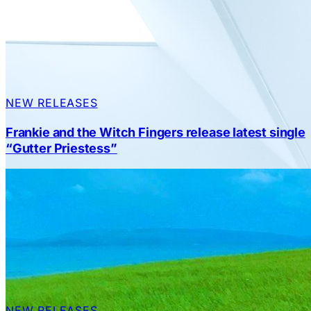
NEW RELEASES
Frankie and the Witch Fingers release latest single
“Gutter Priestess”
NEW RELEASES