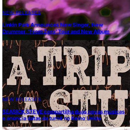
NEW RELEASES
Linkin Park Announces New Singer, New
Drummer, ‘From Zero’ Tour and New Album
NEW RELEASES
SEASICK STEVE compartilha duas novas músicas
e anuncia datas da turnê no Reino Unido